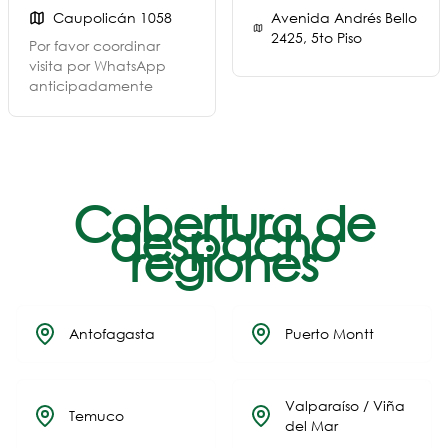
Caupolicán 1058
Avenida Andrés Bello
2425, 5to Piso
Por favor coordinar
visita por WhatsApp
anticipadamente
Cobertura de
despacho
regiones
Antofagasta
Puerto Montt
Valparaíso / Viña
Temuco
del Mar