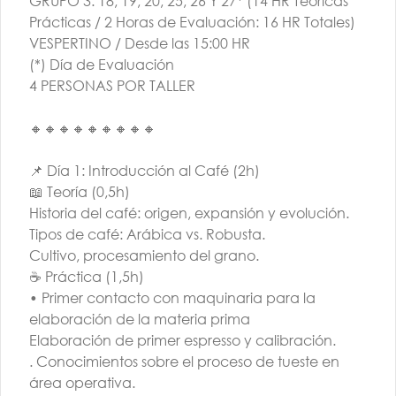
GRUPO 3: 18, 19, 20, 25, 26 Y 27* (14 HR Teóricas
Prácticas / 2 Horas de Evaluación: 16 HR Totales)
VESPERTINO / Desde las 15:00 HR
(*) Día de Evaluación
Máquina de Café
4 PERSONAS POR TALLER
Royal BLK
🔸🔸🔸🔸🔸🔸🔸🔸🔸
$1.173.340
📌 Día 1: Introducción al Café (2h)
📖 Teoría (0,5h)
Catas & Actividades
Historia del café: origen, expansión y evolución.
Tipos de café: Arábica vs. Robusta.
Cultivo, procesamiento del grano.
☕ Práctica (1,5h)
•⁠ ⁠Primer contacto con maquinaria para la
elaboración de la materia prima
Elaboración de primer espresso y calibración.
. Conocimientos sobre el proceso de tueste en
área operativa.