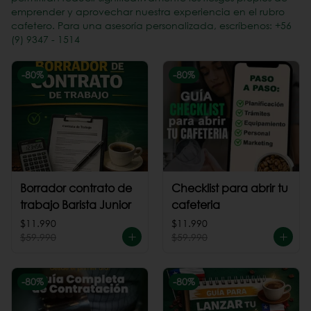
emprender y aprovechar nuestra experiencia en el rubro
cafetero. Para una asesoría personalizada, escríbenos: +56
(9) 9347 - 1514
-
80
%
-
80
%
Borrador contrato de
Checklist para abrir tu
trabajo Barista Junior
cafeteria
$11.990
$11.990
$59.990
$59.990
-
80
%
-
80
%