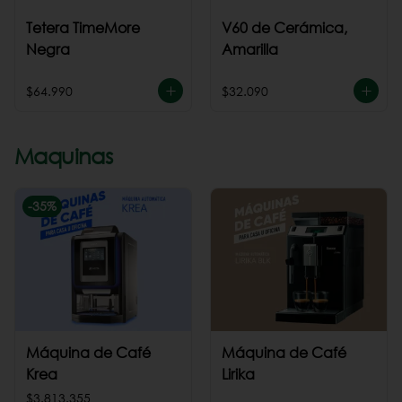
Tetera TimeMore
V60 de Cerámica,
Negra
Amarilla
$64.990
$32.090
Maquinas
-
35
%
Máquina de Café
Máquina de Café
Krea
Lirika
$3.813.355