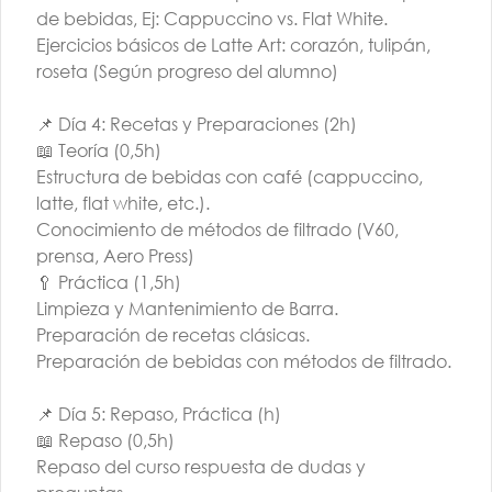
de bebidas, Ej: Cappuccino vs. Flat White.
Ejercicios básicos de Latte Art: corazón, tulipán,
roseta (Según progreso del alumno)
📌 Día 4: Recetas y Preparaciones (2h)
📖 Teoría (0,5h)
TALLER BARISTA |
Estructura de bebidas con café (cappuccino,
AGO | G3 | PM
latte, flat white, etc.).
Conocimiento de métodos de filtrado (V60,
$260.000
prensa, Aero Press)
🥄 Práctica (1,5h)
Limpieza y Mantenimiento de Barra.
Preparación de recetas clásicas.
Preparación de bebidas con métodos de filtrado.
📌 Día 5: Repaso, Práctica (h)
📖 Repaso (0,5h)
Conócenos
Repaso del curso respuesta de dudas y