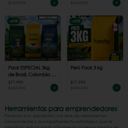
$137.970
$137.970
-
43
%
-
43
%
Pack ESPECIAL 3kg
Perú Pack 3 kg
de Brasil, Colombia +
Perú
$77.990
$77.990
$137.970
$137.970
Herramientas para emprendedores
Ponemos a tu disposición una serie de herramientas,
conocimientos y acompañamiento estratégico que te
permitirán reducir significativamente los riesgos propios de