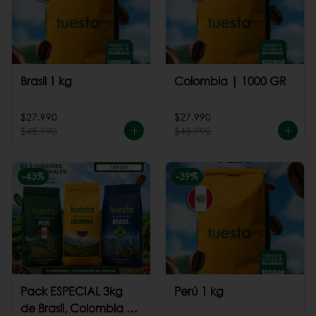
Brasil 1 kg
Colombia | 1000 GR
$27.990
$27.990
$45.990
$45.990
-
43
%
-
39
%
Pack ESPECIAL 3kg
Perú 1 kg
de Brasil, Colombia +