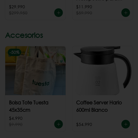
cafeteria
$29.990
$11.990
$299.950
$59.990
Accesorios
-
50
%
Bolsa Tote Tuesta
Coffee Server Hario
45x35cm
600ml Blanco
$4.990
$9.990
$54.990