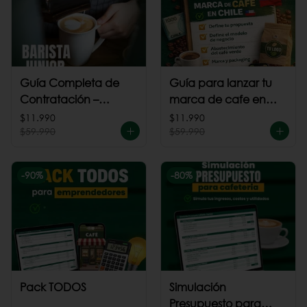
Guía Completa de
Guía para lanzar tu
Contratación –
marca de cafe en
Barista Junior
Chile
$11.990
$11.990
$59.990
$59.990
-
90
%
-
80
%
Pack TODOS
Simulación
Presupuesto para