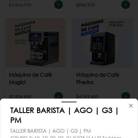
$5.866.700
$986.510
Máquina de Café
Máquina de Café
Magic!
Phedra
$2.804.830
$4.093.600
TALLER BARISTA | AGO | G3 |
PM
TALLER BARISTA | AGO | G3 | PM