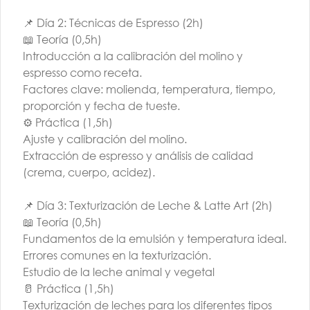
Cata 23 | AGO |
Cata 9 | AGO |
16:00 H
16:00 H
📌 Día 2: Técnicas de Espresso (2h)
📖 Teoría (0,5h)
$14.000
$14.000
Introducción a la calibración del molino y
espresso como receta.
Factores clave: molienda, temperatura, tiempo,
proporción y fecha de tueste.
⚙️ Práctica (1,5h)
Ajuste y calibración del molino.
Extracción de espresso y análisis de calidad
(crema, cuerpo, acidez).
📌 Día 3: Texturización de Leche & Latte Art (2h)
TALLER BARISTA |
TALLER BARISTA |
📖 Teoría (0,5h)
AGO | G1 | AM
AGO | G2 | AM ó
Fundamentos de la emulsión y temperatura ideal.
PM
Errores comunes en la texturización.
$260.000
$260.000
Estudio de la leche animal y vegetal
🥛 Práctica (1,5h)
Texturización de leches para los diferentes tipos