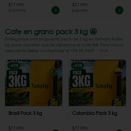
Perú
$77.990
$27.990
$137.970
$45.990
Cafe en grano pack 3 kg 🤩
Entregamos una propuesta pack de 3 kg en formato bolsa
kg, para aquellos que les apasiona el café ☕️☕️ Para mayor
descuento debe contactarse al +56 (9) 9347 - 1514
-
43
%
-
43
%
Brasil Pack 3 kg
Colombia Pack 3 kg
$77.990
$77.990