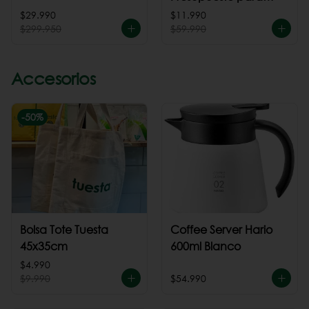
cafeteria
$29.990
$11.990
$299.950
$59.990
Accesorios
-
50
%
Bolsa Tote Tuesta
Coffee Server Hario
45x35cm
600ml Blanco
$4.990
$9.990
$54.990