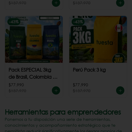
$137.970
$137.970
-
43
%
-
43
%
Pack ESPECIAL 3kg
Perú Pack 3 kg
de Brasil, Colombia +
Perú
$77.990
$77.990
$137.970
$137.970
Herramientas para emprendedores
Ponemos a tu disposición una serie de herramientas,
conocimientos y acompañamiento estratégico que te
permitirán reducir significativamente los riesgos propios de