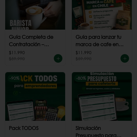
Guía Completa de
Guía para lanzar tu
Contratación –
marca de cafe en
Barista Junior
Chile
$11.990
$11.990
$59.990
$59.990
-
90
%
-
80
%
Pack TODOS
Simulación
Presupuesto para