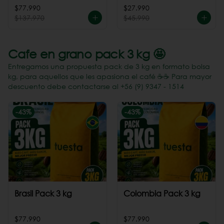
Perú
$77.990
$27.990
$137.970
$45.990
Cafe en grano pack 3 kg 🤩
Entregamos una propuesta pack de 3 kg en formato bolsa
kg, para aquellos que les apasiona el café ☕️☕️ Para mayor
descuento debe contactarse al +56 (9) 9347 - 1514
-
43
%
-
43
%
Brasil Pack 3 kg
Colombia Pack 3 kg
$77.990
$77.990