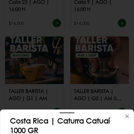
Cata 23 | AGO |
Cata 9 | AGO |
16:00 H
16:00 H
$14.000
$14.000
TALLER BARISTA |
TALLER BARISTA |
AGO | G1 | AM
AGO | G2 | AM ó
PM
$260.000
$260.000
Costa Rica | Caturra Catuaí
1000 GR