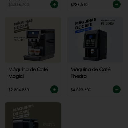
$5.866.700
$986.510
Máquina de Café
Máquina de Café
Magic!
Phedra
$2.804.830
$4.093.600