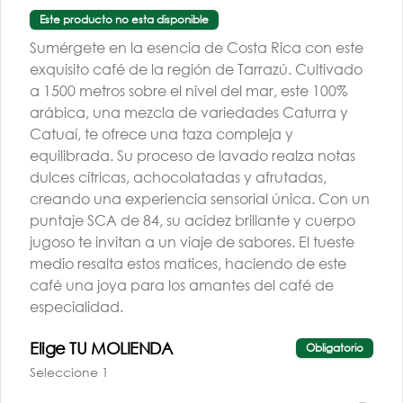
Este producto no esta disponible
Sumérgete en la esencia de Costa Rica con este
exquisito café de la región de Tarrazú. Cultivado
a 1500 metros sobre el nivel del mar, este 100%
arábica, una mezcla de variedades Caturra y
Catuaí, te ofrece una taza compleja y
TALLER BARISTA |
equilibrada. Su proceso de lavado realza notas
AGO | G3 | PM
dulces cítricas, achocolatadas y afrutadas,
creando una experiencia sensorial única. Con un
$260.000
puntaje SCA de 84, su acidez brillante y cuerpo
jugoso te invitan a un viaje de sabores. El tueste
medio resalta estos matices, haciendo de este
café una joya para los amantes del café de
especialidad.
Elige TU MOLIENDA
Obligatorio
Conócenos
Seleccione 1