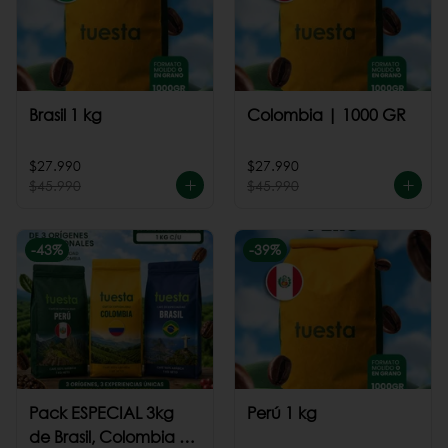
Brasil 1 kg
Colombia | 1000 GR
$27.990
$27.990
$45.990
$45.990
-
43
%
-
39
%
Pack ESPECIAL 3kg
Perú 1 kg
de Brasil, Colombia +