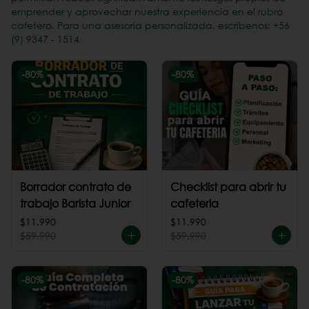
emprender y aprovechar nuestra experiencia en el rubro
cafetero. Para una asesoría personalizada, escríbenos: +56
(9) 9347 - 1514
-
80
%
-
80
%
Borrador contrato de
Checklist para abrir tu
trabajo Barista Junior
cafeteria
$11.990
$11.990
$59.990
$59.990
-
80
%
-
80
%