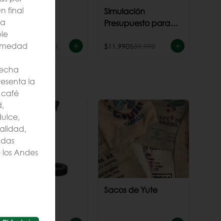
 final
Pack TODOS
Simulación
ta
Presupuesto para
le
cafeteria
humedad
$29.990
$299.950
$11.990
$59.990
secha
resenta la
 café
,
dulce,
alidad,
adas
 los Andes
Molinillo Hario
Sacos de Yute
Skerton Plus