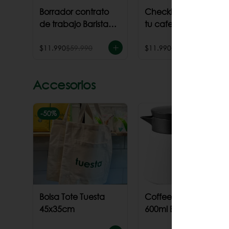
Borrador contrato
Checklist para abrir
de trabajo Barista
tu cafeteria
Junior
$11.990
$59.990
$11.990
$59.990
Accesorios
-
50
%
Bolsa Tote Tuesta
Coffee Server Hario
45x35cm
600ml Blanco