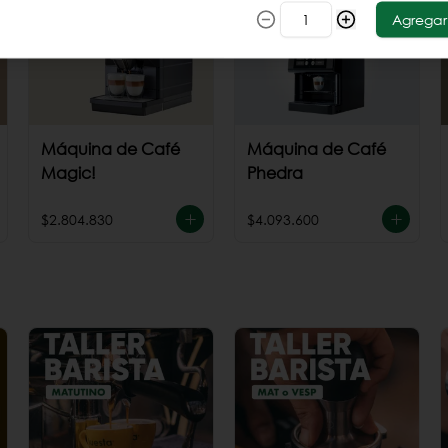
Agregar
Máquina de Café
Máquina de Café
Magic!
Phedra
$2.804.830
$4.093.600