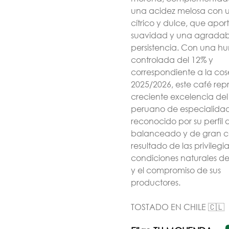
una acidez melosa con un
Guía Completa de
Guía para lanzar tu
cítrico y dulce, que apor
Contratación –
marca de cafe en
suavidad y una agradab
Barista Junior
Chile
persistencia. Con una 
$11.990
$59.990
$11.990
$59.990
controlada del 12% y
correspondiente a la co
2025/2026, este café rep
creciente excelencia del
peruano de especialidad
reconocido por su perfil 
balanceado y de gran c
resultado de las privilegi
condiciones naturales de
y el compromiso de sus
productores.
Dripper V60 02 de
Filtros V60 de Hario
TOSTADO EN CHILE 🇨🇱
Acrilico
Transparente