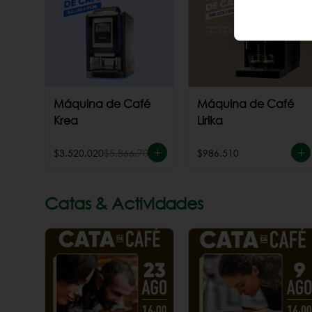
Máquina de Café
Máquina de Café
Krea
Lirika
$3.520.020
$5.866.700
$986.510
Catas & Actividades