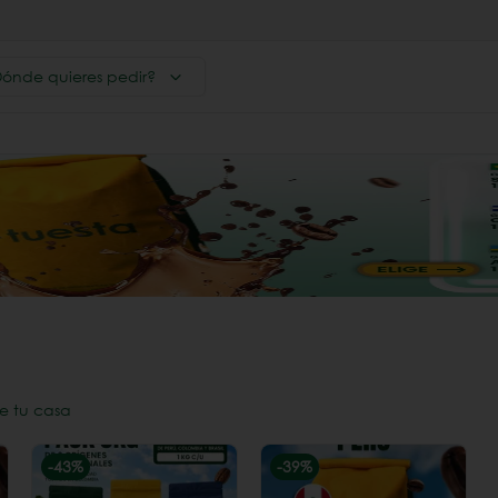
ónde quieres pedir?
e tu casa
-
43
%
-
39
%