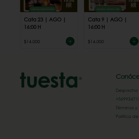
Cata 23 | AGO |
Cata 9 | AGO |
16:00 H
16:00 H
$14.000
$14.000
Conóce
Despacho
+569934715
Términos y
Política d