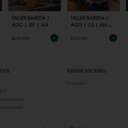
TALLER BARISTA |
TALLER BARISTA |
AGO | G1 | AM
AGO | G2 | AM ó
PM
$260.000
$260.000
nos
Redes sociales
Instagram
14‬
 condiciones
e privacidad