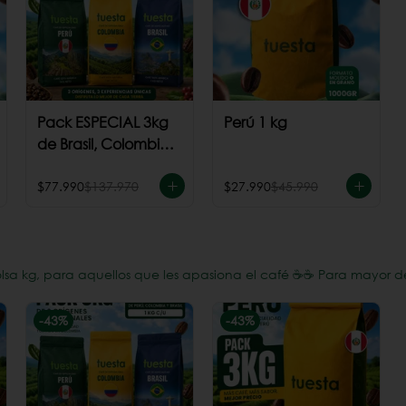
Pack ESPECIAL 3kg
Perú 1 kg
de Brasil, Colombia
+ Perú
$77.990
$137.970
$27.990
$45.990
a kg, para aquellos que les apasiona el café ☕️☕️ Para mayor d
-
43
%
-
43
%