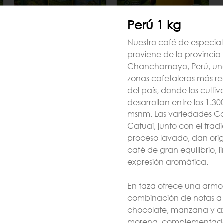
Perú 1 kg
Pack ESPECIAL 3kg
Perú Pack 3 kg
Nuestro café de especia
de Brasil, Colombia
proviene de la provincia
+ Perú
Chanchamayo, Perú, una
$77.990
$137.970
$77.990
$137.970
zonas cafetaleras más r
del país, donde los cultiv
desarrollan entre los 1.30
s
msnm. Las variedades Ca
nocimientos y acompañamiento estratégico que te permitirán reduc
Catuai, junto con el tradi
 cafetero. Para una asesoría personalizada, escríbenos: +56 (9) 
proceso lavado, dan ori
café de gran equilibrio, 
-
80
%
-
80
%
expresión aromática.
En taza ofrece una armo
combinación de notas a
chocolate, manzana y a
morena, complementada