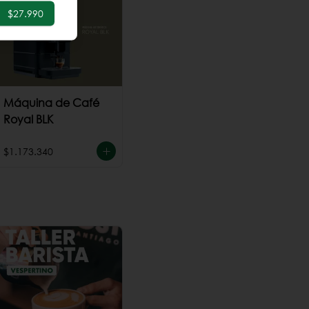
$27.990
Máquina de Café
Royal BLK
$1.173.340