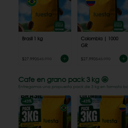
Brasil 1 kg
Colombia | 1000
GR
$27.990
$45.990
$27.990
$45.990
Cafe en grano pack 3 kg 🤩
Entregamos una propuesta pack de 3 kg en formato bols
-
43
%
-
43
%