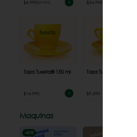
$4.990
$9.990
$54.990
Taza Tuesta® 150 ml
Taza Tuesta® 70 ml
$14.990
$9.590
Maquinas
-
40
%