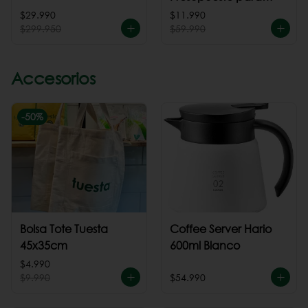
cafeteria
$29.990
$11.990
$299.950
$59.990
Accesorios
-
50
%
Bolsa Tote Tuesta
Coffee Server Hario
45x35cm
600ml Blanco
$4.990
$9.990
$54.990