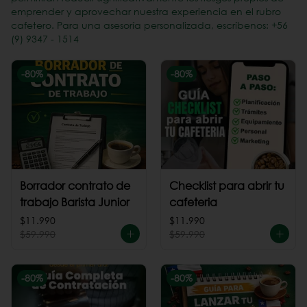
emprender y aprovechar nuestra experiencia en el rubro
cafetero. Para una asesoría personalizada, escríbenos: +56
(9) 9347 - 1514
-
80
%
-
80
%
Borrador contrato de
Checklist para abrir tu
trabajo Barista Junior
cafeteria
$11.990
$11.990
$59.990
$59.990
-
80
%
-
80
%