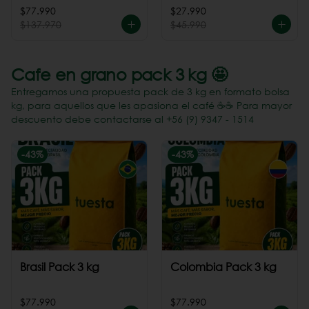
Perú
$77.990
$27.990
$137.970
$45.990
Cafe en grano pack 3 kg 🤩
Entregamos una propuesta pack de 3 kg en formato bolsa
kg, para aquellos que les apasiona el café ☕️☕️ Para mayor
descuento debe contactarse al +56 (9) 9347 - 1514
-
43
%
-
43
%
Brasil Pack 3 kg
Colombia Pack 3 kg
$77.990
$77.990