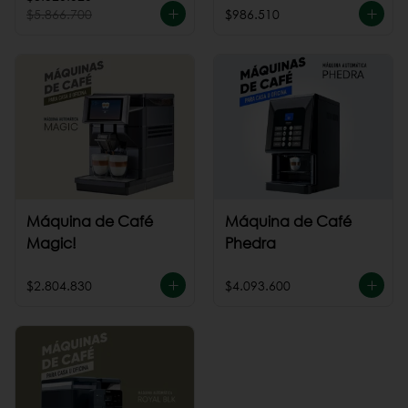
$5.866.700
$986.510
Máquina de Café
Máquina de Café
Magic!
Phedra
$2.804.830
$4.093.600