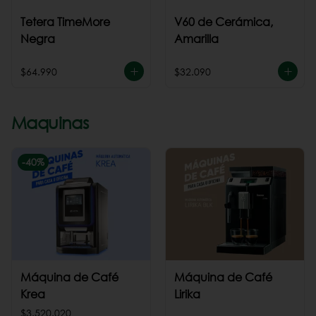
Tetera TimeMore
V60 de Cerámica,
Negra
Amarilla
$64.990
$32.090
Maquinas
-
40
%
Máquina de Café
Máquina de Café
Krea
Lirika
$3.520.020