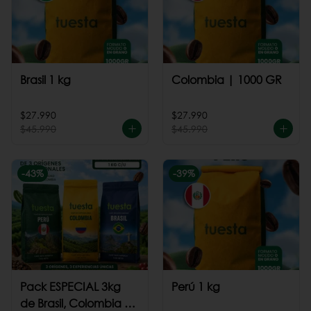
Brasil 1 kg
Colombia | 1000 GR
$27.990
$27.990
$45.990
$45.990
-
43
%
-
39
%
Pack ESPECIAL 3kg
Perú 1 kg
de Brasil, Colombia +