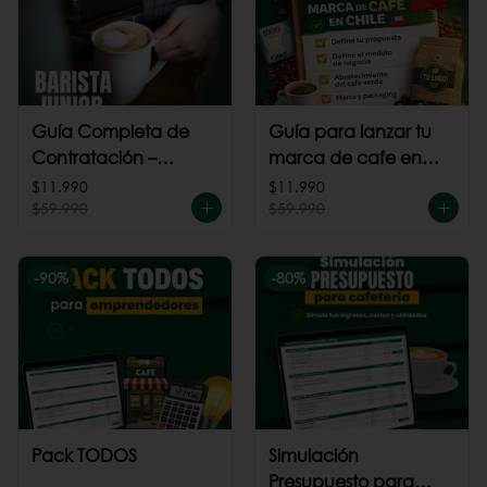
Guía Completa de
Guía para lanzar tu
Contratación –
marca de cafe en
Barista Junior
Chile
$11.990
$11.990
$59.990
$59.990
-
90
%
-
80
%
Pack TODOS
Simulación
Presupuesto para