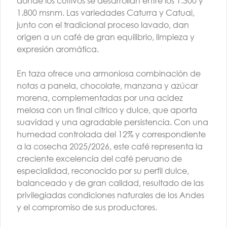
donde los cultivos se desarrollan entre los 1.300 y
1.800 msnm. Las variedades Caturra y Catuai,
junto con el tradicional proceso lavado, dan
origen a un café de gran equilibrio, limpieza y
expresión aromática.
En taza ofrece una armoniosa combinación de
TALLER BARISTA |
notas a panela, chocolate, manzana y azúcar
AGO | G3 | PM
morena, complementadas por una acidez
melosa con un final cítrico y dulce, que aporta
$260.000
suavidad y una agradable persistencia. Con una
humedad controlada del 12% y correspondiente
a la cosecha 2025/2026, este café representa la
creciente excelencia del café peruano de
especialidad, reconocido por su perfil dulce,
balanceado y de gran calidad, resultado de las
privilegiadas condiciones naturales de los Andes
Conócenos
y el compromiso de sus productores.