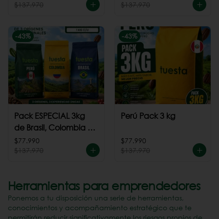
$137.970
$137.970
-
43
%
-
43
%
Pack ESPECIAL 3kg
Perú Pack 3 kg
de Brasil, Colombia +
Perú
$77.990
$77.990
$137.970
$137.970
Herramientas para emprendedores
Ponemos a tu disposición una serie de herramientas,
conocimientos y acompañamiento estratégico que te
permitirán reducir significativamente los riesgos propios de