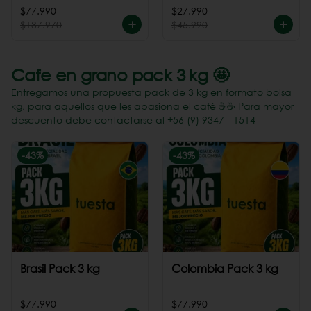
Perú
$77.990
$27.990
$137.970
$45.990
Cafe en grano pack 3 kg 🤩
Entregamos una propuesta pack de 3 kg en formato bolsa
kg, para aquellos que les apasiona el café ☕️☕️ Para mayor
descuento debe contactarse al +56 (9) 9347 - 1514
-
43
%
-
43
%
Brasil Pack 3 kg
Colombia Pack 3 kg
$77.990
$77.990