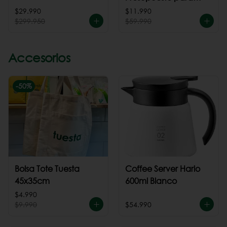
cafeteria
$29.990
$11.990
$299.950
$59.990
Accesorios
-
50
%
Bolsa Tote Tuesta
Coffee Server Hario
45x35cm
600ml Blanco
$4.990
$9.990
$54.990