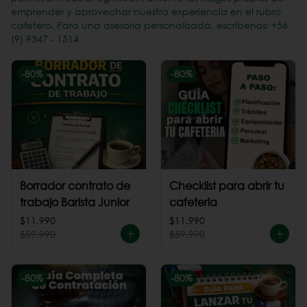
emprender y aprovechar nuestra experiencia en el rubro
cafetero. Para una asesoría personalizada, escríbenos: +56
(9) 9347 - 1514
-
80
%
-
80
%
Borrador contrato de
Checklist para abrir tu
trabajo Barista Junior
cafeteria
$11.990
$11.990
$59.990
$59.990
-
80
%
-
80
%