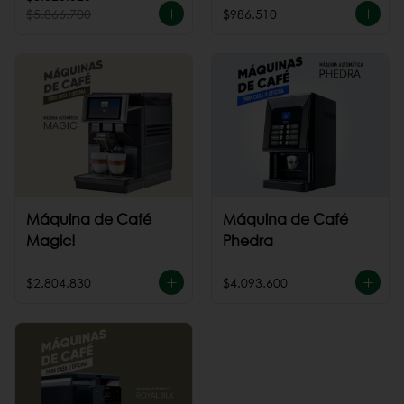
$5.866.700
$986.510
Máquina de Café
Máquina de Café
Magic!
Phedra
$2.804.830
$4.093.600