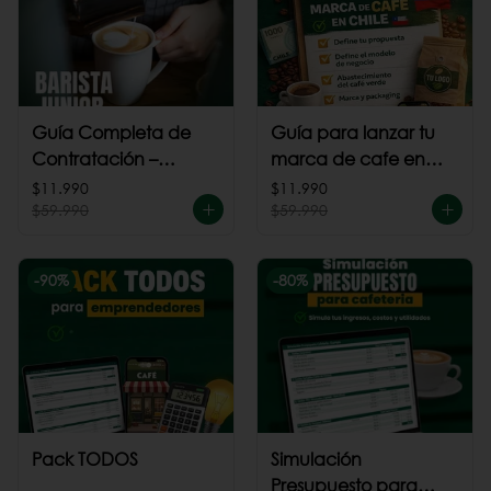
Guía Completa de
Guía para lanzar tu
Contratación –
marca de cafe en
Barista Junior
Chile
$11.990
$11.990
$59.990
$59.990
-
90
%
-
80
%
Pack TODOS
Simulación
Presupuesto para