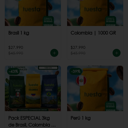
Brasil 1 kg
Colombia | 1000 GR
$27.990
$27.990
$45.990
$45.990
-
43
%
-
39
%
Pack ESPECIAL 3kg
Perú 1 kg
de Brasil, Colombia +