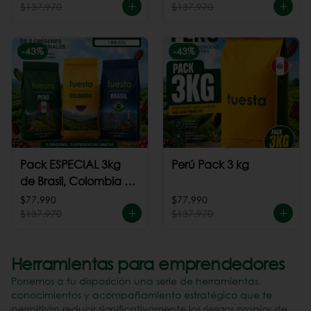
$137.970
$137.970
-
43
%
-
43
%
Pack ESPECIAL 3kg
Perú Pack 3 kg
de Brasil, Colombia +
Perú
$77.990
$77.990
$137.970
$137.970
Herramientas para emprendedores
Ponemos a tu disposición una serie de herramientas,
conocimientos y acompañamiento estratégico que te
permitirán reducir significativamente los riesgos propios de