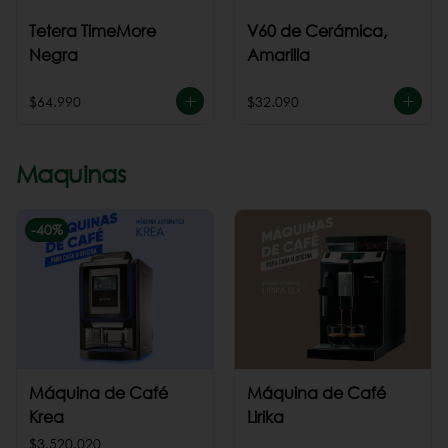
Tetera TimeMore
V60 de Cerámica,
Negra
Amarilla
$64.990
$32.090
Maquinas
-
40
%
Máquina de Café
Máquina de Café
Krea
Lirika
$3.520.020