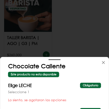
TALLER BARISTA |
AGO | G3 | PM
$260.000
Chocolate Caliente
Este producto no esta disponible
Elige LECHE
Obligatorio
Seleccione 1
Conócenos
Lo siento, se agotaron las opciones