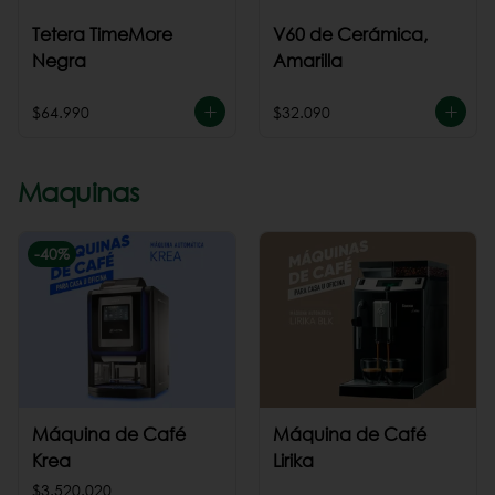
Tetera TimeMore
V60 de Cerámica,
Negra
Amarilla
$64.990
$32.090
Maquinas
-
40
%
Máquina de Café
Máquina de Café
Krea
Lirika
$3.520.020