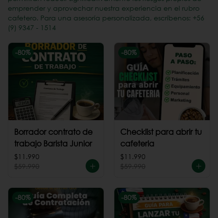
emprender y aprovechar nuestra experiencia en el rubro
cafetero. Para una asesoría personalizada, escríbenos: +56
(9) 9347 - 1514
-
80
%
-
80
%
Borrador contrato de
Checklist para abrir tu
trabajo Barista Junior
cafeteria
$11.990
$11.990
$59.990
$59.990
-
80
%
-
80
%