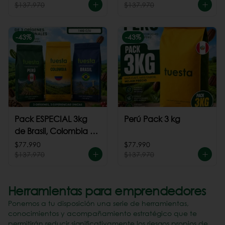
$137.970
$137.970
-
43
%
-
43
%
Pack ESPECIAL 3kg
Perú Pack 3 kg
de Brasil, Colombia +
Perú
$77.990
$77.990
$137.970
$137.970
Herramientas para emprendedores
Ponemos a tu disposición una serie de herramientas,
conocimientos y acompañamiento estratégico que te
permitirán reducir significativamente los riesgos propios de