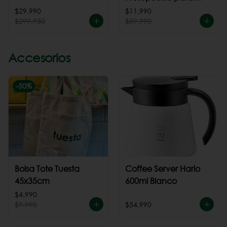
cafeteria
$29.990
$11.990
$299.950
$59.990
Accesorios
-
50
%
Bolsa Tote Tuesta
Coffee Server Hario
45x35cm
600ml Blanco
$4.990
$9.990
$54.990