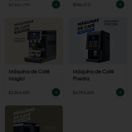
$5.866.700
$986.510
Máquina de Café
Máquina de Café
Magic!
Phedra
$2.804.830
$4.093.600