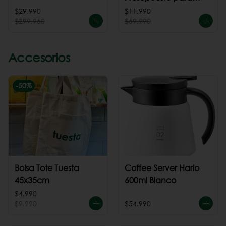
cafeteria
$29.990
$11.990
$299.950
$59.990
Accesorios
-
50
%
Bolsa Tote Tuesta
Coffee Server Hario
45x35cm
600ml Blanco
$4.990
$9.990
$54.990