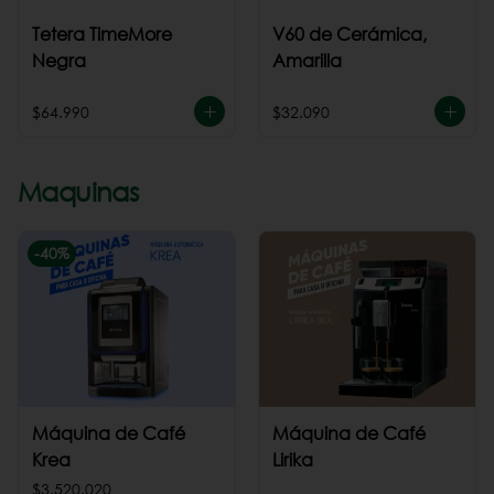
Tetera TimeMore
V60 de Cerámica,
Negra
Amarilla
$64.990
$32.090
Maquinas
-
40
%
Máquina de Café
Máquina de Café
Krea
Lirika
$3.520.020