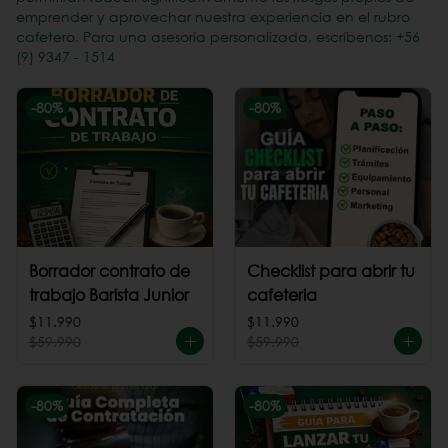
emprender y aprovechar nuestra experiencia en el rubro
cafetero. Para una asesoría personalizada, escríbenos: +56
(9) 9347 - 1514
-
80
%
-
80
%
Borrador contrato de
Checklist para abrir tu
trabajo Barista Junior
cafeteria
$11.990
$11.990
$59.990
$59.990
-
80
%
-
80
%