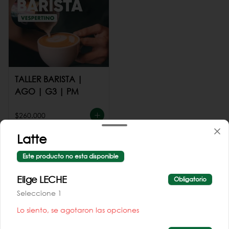
TALLER BARISTA |
AGO | G3 | PM
$260.000
Latte
Este producto no esta disponible
Elige LECHE
Obligatorio
Seleccione 1
Conócenos
Lo siento, se agotaron las opciones