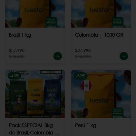
Brasil 1 kg
Colombia | 1000 GR
$27.990
$27.990
$45.990
$45.990
-
43
%
-
39
%
Pack ESPECIAL 3kg
Perú 1 kg
de Brasil, Colombia +