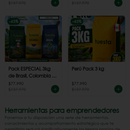
$137.970
$137.970
-
43
%
-
43
%
Pack ESPECIAL 3kg
Perú Pack 3 kg
de Brasil, Colombia +
Perú
$77.990
$77.990
$137.970
$137.970
Herramientas para emprendedores
Ponemos a tu disposición una serie de herramientas,
conocimientos y acompañamiento estratégico que te
permitirán reducir significativamente los riesgos propios de