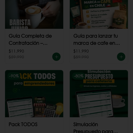
Guía Completa de
Guía para lanzar tu
Contratación –
marca de cafe en
Barista Junior
Chile
$11.990
$11.990
$59.990
$59.990
-
90
%
-
80
%
Pack TODOS
Simulación
Presupuesto para