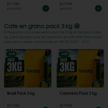
Perú
$77.990
$27.990
$137.970
$45.990
Cafe en grano pack 3 kg 🤩
Entregamos una propuesta pack de 3 kg en formato bolsa
kg, para aquellos que les apasiona el café ☕️☕️ Para mayor
descuento debe contactarse al +56 (9) 9347 - 1514
-
43
%
-
43
%
Brasil Pack 3 kg
Colombia Pack 3 kg
$77.990
$77.990