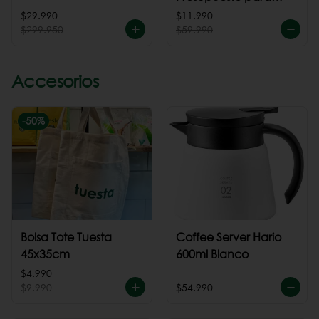
cafeteria
$29.990
$11.990
$299.950
$59.990
Accesorios
-
50
%
Bolsa Tote Tuesta
Coffee Server Hario
45x35cm
600ml Blanco
$4.990
$9.990
$54.990