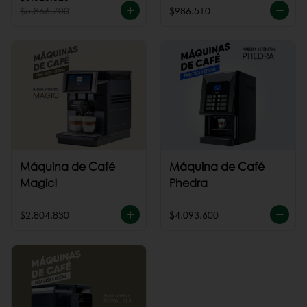
$5.866.700
$986.510
Máquina de Café
Máquina de Café
Magic!
Phedra
$2.804.830
$4.093.600