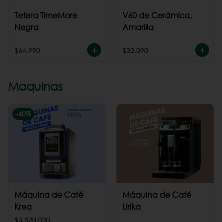
Tetera TimeMore
V60 de Cerámica,
Negra
Amarilla
$64.990
$32.090
Maquinas
-
40
%
Máquina de Café
Máquina de Café
Krea
Lirika
$3.520.020