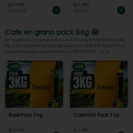
Perú
$77.990
$27.990
$137.970
$45.990
Cafe en grano pack 3 kg 🤩
Entregamos una propuesta pack de 3 kg en formato bolsa
kg, para aquellos que les apasiona el café ☕️☕️ Para mayor
descuento debe contactarse al +56 (9) 9347 - 1514
-
43
%
-
43
%
Brasil Pack 3 kg
Colombia Pack 3 kg
$77.990
$77.990