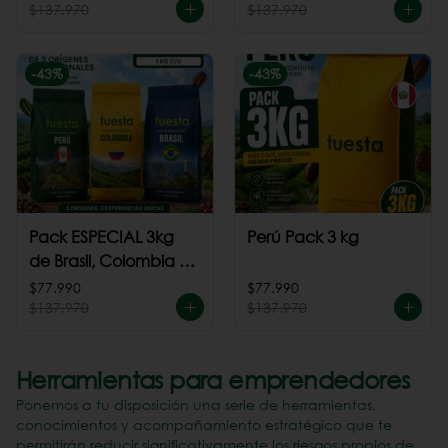
$137.970
$137.970
-
43
%
-
43
%
Pack ESPECIAL 3kg
Perú Pack 3 kg
de Brasil, Colombia +
Perú
$77.990
$77.990
$137.970
$137.970
Herramientas para emprendedores
Ponemos a tu disposición una serie de herramientas,
conocimientos y acompañamiento estratégico que te
permitirán reducir significativamente los riesgos propios de