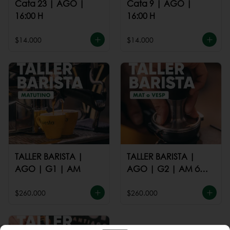
Cata 23 | AGO |
Cata 9 | AGO |
16:00 H
16:00 H
$14.000
$14.000
TALLER BARISTA |
TALLER BARISTA |
AGO | G1 | AM
AGO | G2 | AM ó
PM
$260.000
$260.000