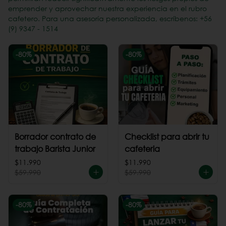
emprender y aprovechar nuestra experiencia en el rubro
cafetero. Para una asesoría personalizada, escríbenos: +56
(9) 9347 - 1514
-
80
%
-
80
%
Borrador contrato de
Checklist para abrir tu
trabajo Barista Junior
cafeteria
$11.990
$11.990
$59.990
$59.990
-
80
%
-
80
%