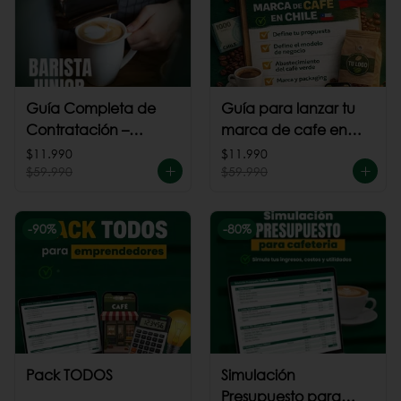
Guía Completa de
Guía para lanzar tu
Contratación –
marca de cafe en
Barista Junior
Chile
$11.990
$11.990
$59.990
$59.990
-
90
%
-
80
%
Pack TODOS
Simulación
Presupuesto para