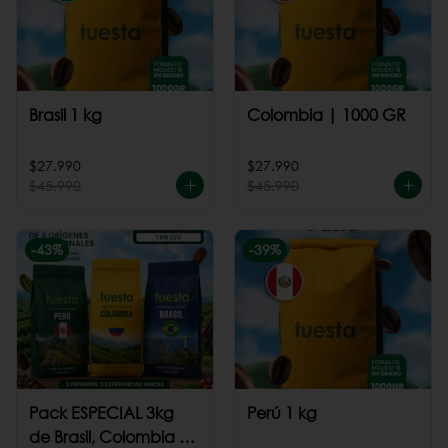
Brasil 1 kg
Colombia | 1000 GR
$27.990
$27.990
$45.990
$45.990
-
43
%
-
39
%
Pack ESPECIAL 3kg
Perú 1 kg
de Brasil, Colombia +