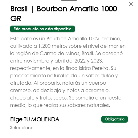
Brasil | Bourbon Amarillo 1000
GR
Este producto no esta disponible
Este café es un Bourbon Amarillo 100% arábico,
cultivado a 1.200 metros sobre el nivel del mar en
TALLER BARISTA |
la región de Carmo de Minas, Brasil. Se cosechó
AGO | G3 | PM
entre noviembre y abril del 2022 y 2023,
respectivamente, en la finca Isidro Pereira. Su
$260.000
procesamiento natural le da un sabor dulce y
afrutado. Al probarlo, notarás un cuerpo
cremoso, acidez baja y notas a caramelo,
chocolate y frutos secos. Se sometió a un tueste
medio, lo que realza sus sabores naturales.
Elige TU MOLIENDA
Obligatorio
Conócenos
Seleccione 1