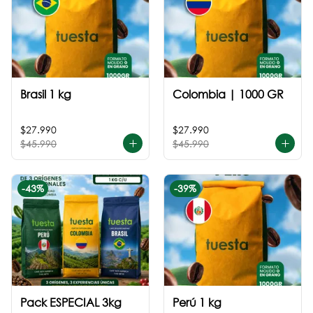
Brasil 1 kg
Colombia | 1000 GR
$27.990
$27.990
$45.990
$45.990
-
43
%
-
39
%
Pack ESPECIAL 3kg
Perú 1 kg