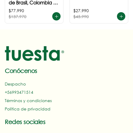
de Brasil, Colombia +
Perú
$77.990
$27.990
$137.970
$45.990
Conócenos
Despacho
+56993471514‬
Términos y condiciones
Política de privacidad
Redes sociales