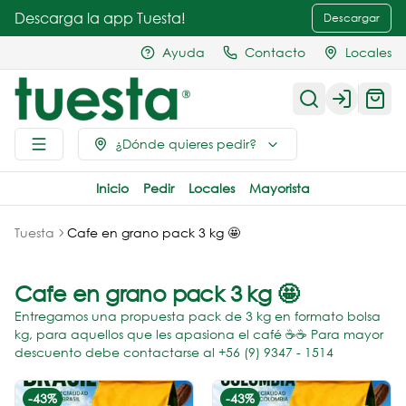
Descarga la app Tuesta!
Descargar
Ayuda
Contacto
Locales
Login
¿Dónde quieres pedir?
Inicio
Pedir
Locales
Mayorista
Tuesta
Cafe en grano pack 3 kg 🤩
Cafe en grano pack 3 kg 🤩
Entregamos una propuesta pack de 3 kg en formato bolsa
kg, para aquellos que les apasiona el café ☕️☕️ Para mayor
descuento debe contactarse al +56 (9) 9347 - 1514
-
43
%
-
43
%