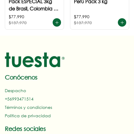
Pack ESPECIAL 3kg
Perú Pack 3 kg
de Brasil, Colombia +
Perú
$77.990
$77.990
$137.970
$137.970
Conócenos
Despacho
+56993471514‬
Términos y condiciones
Política de privacidad
Redes sociales