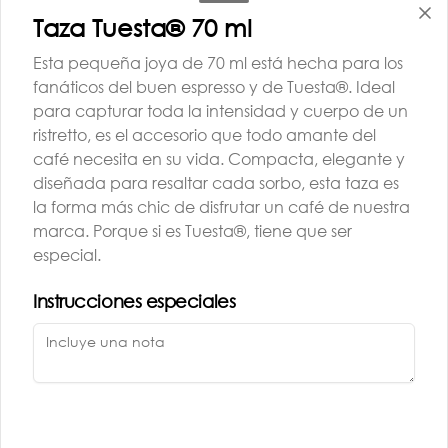
Taza Tuesta® 70 ml
Conócenos
Esta pequeña joya de 70 ml está hecha para los
fanáticos del buen espresso y de Tuesta®. Ideal
Despacho
para capturar toda la intensidad y cuerpo de un
+56993471514‬
ristretto, es el accesorio que todo amante del
Términos y condiciones
café necesita en su vida. Compacta, elegante y
Política de privacidad
diseñada para resaltar cada sorbo, esta taza es
la forma más chic de disfrutar un café de nuestra
Redes sociales
marca. Porque si es Tuesta®, tiene que ser
especial.
Instagram
Instrucciones especiales
Mi cuenta
Pedir
Iniciar sesión