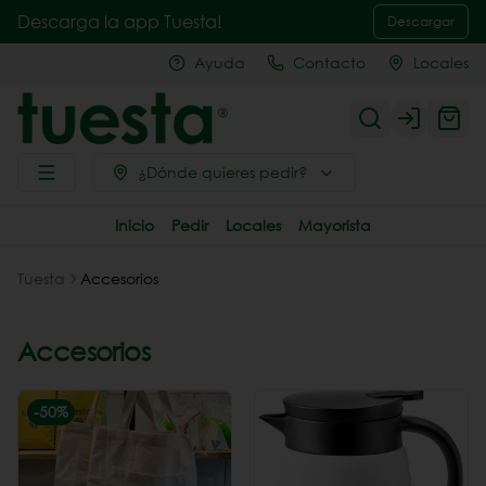
Descarga la app Tuesta!
Descargar
Ayuda
Contacto
Locales
Login
¿Dónde quieres pedir?
Inicio
Pedir
Locales
Mayorista
Tuesta
Accesorios
Accesorios
-
50
%