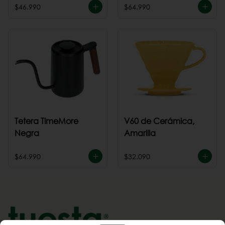
$46.990
$64.990
Tetera TimeMore
V60 de Cerámica,
Negra
Amarilla
$64.990
$32.090