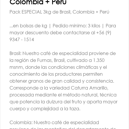
Colombia + Perú
Cata 23 | AGO |
Cata 9 | AGO |
16:00 H
16:00 H
Pack ESPECIAL 3kg de Brasil, Colombia + Perú
$14.000
$14.000
...en bolsas de kg | Pedido mínimo: 3 kilos | Para
mayor descuento debe contactarse al +56 (9)
9347 - 1514
Brasil: Nuestro café de especialidad proviene de
la región de Furnas, Brasil, cultivado a 1.350
msnm, donde las condiciones climáticas y el
conocimiento de los productores permiten
obtener granos de gran calidad y consistencia.
TALLER BARISTA |
TALLER BARISTA |
Corresponde a la variedad Caturra Amarillo,
AGO | G1 | AM
AGO | G2 | AM ó
procesada mediante el método natural, técnica
PM
que potencia la dulzura del fruto y aporta mayor
$260.000
cuerpo y complejidad a la taza.
$260.000
Colombia: Nuestro café de especialidad