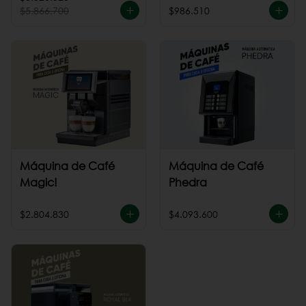
$5.866.700
$986.510
Máquina de Café
Máquina de Café
Magic!
Phedra
$2.804.830
$4.093.600