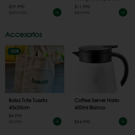
cafeteria
$29.990
$11.990
$299.950
$59.990
Accesorios
-
50
%
Bolsa Tote Tuesta
Coffee Server Hario
45x35cm
600ml Blanco
$4.990
$9.990
$54.990