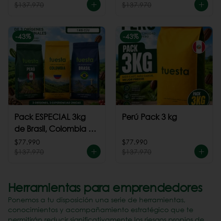
$137.970
$137.970
-
43
%
-
43
%
Pack ESPECIAL 3kg
Perú Pack 3 kg
de Brasil, Colombia +
Perú
$77.990
$77.990
$137.970
$137.970
Herramientas para emprendedores
Ponemos a tu disposición una serie de herramientas,
conocimientos y acompañamiento estratégico que te
permitirán reducir significativamente los riesgos propios de