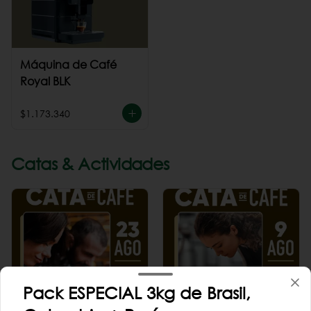
Máquina de Café
Royal BLK
$1.173.340
Catas & Actividades
Pack ESPECIAL 3kg de Brasil,