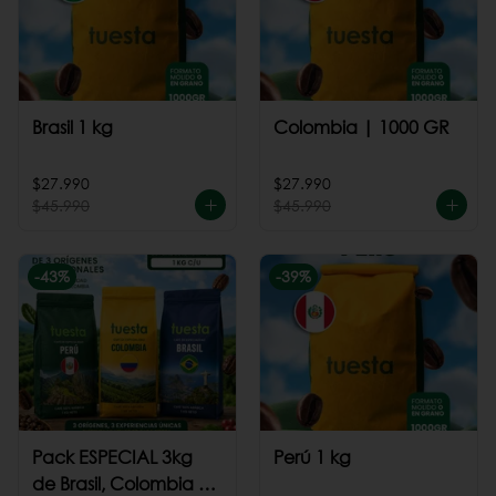
Brasil 1 kg
Colombia | 1000 GR
$27.990
$27.990
$45.990
$45.990
-
43
%
-
39
%
Pack ESPECIAL 3kg
Perú 1 kg
de Brasil, Colombia +