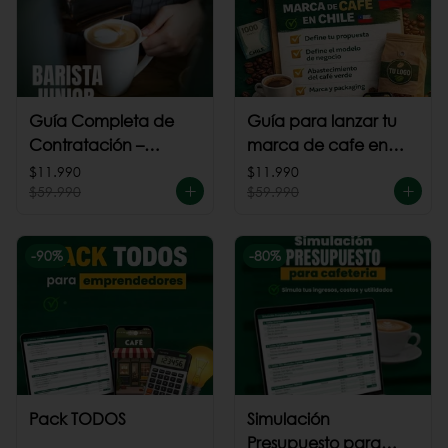
Guía Completa de
Guía para lanzar tu
Contratación –
marca de cafe en
Barista Junior
Chile
$11.990
$11.990
$59.990
$59.990
-
90
%
-
80
%
Pack TODOS
Simulación
Presupuesto para