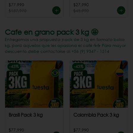
Perú
$77.990
$27.990
$137.970
$45.990
Cafe en grano pack 3 kg 🤩
Entregamos una propuesta pack de 3 kg en formato bolsa
kg, para aquellos que les apasiona el café ☕️☕️ Para mayor
descuento debe contactarse al +56 (9) 9347 - 1514
-
43
%
-
43
%
Brasil Pack 3 kg
Colombia Pack 3 kg
$77.990
$77.990