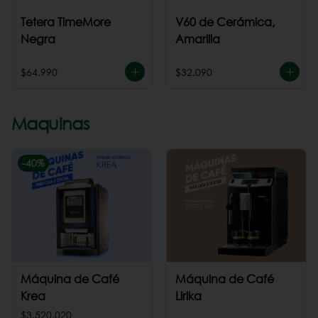
Tetera TimeMore
V60 de Cerámica,
Negra
Amarilla
$64.990
$32.090
Maquinas
-
40
%
Máquina de Café
Máquina de Café
Krea
Lirika
$3.520.020