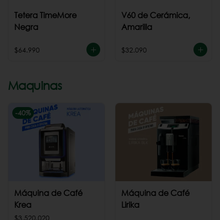
Tetera TimeMore
V60 de Cerámica,
Negra
Amarilla
$64.990
$32.090
Maquinas
-
40
%
Máquina de Café
Máquina de Café
Krea
Lirika
$3.520.020