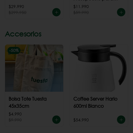
cafeteria
$29.990
$11.990
$299.950
$59.990
Accesorios
-
50
%
Bolsa Tote Tuesta
Coffee Server Hario
45x35cm
600ml Blanco
$4.990
$9.990
$54.990