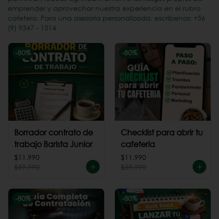
emprender y aprovechar nuestra experiencia en el rubro
cafetero. Para una asesoría personalizada, escríbenos: +56
(9) 9347 - 1514
-
80
%
-
80
%
Borrador contrato de
Checklist para abrir tu
trabajo Barista Junior
cafeteria
$11.990
$11.990
$59.990
$59.990
-
80
%
-
80
%