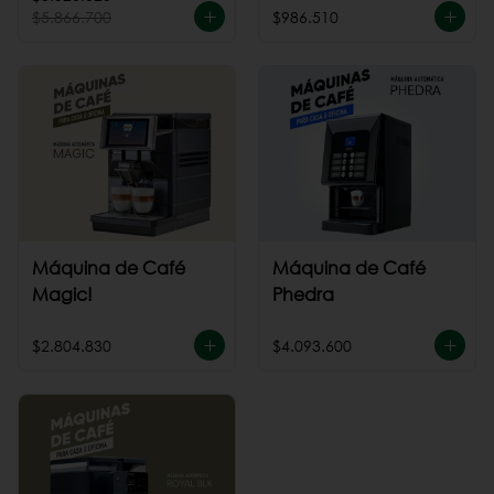
$5.866.700
$986.510
Máquina de Café
Máquina de Café
Magic!
Phedra
$2.804.830
$4.093.600