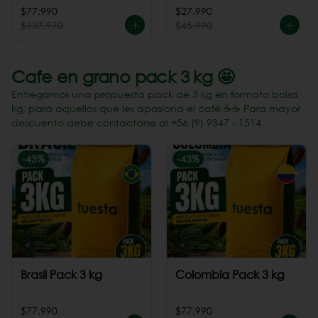
Perú
$77.990
$27.990
$137.970
$45.990
Cafe en grano pack 3 kg 🤩
Entregamos una propuesta pack de 3 kg en formato bolsa
kg, para aquellos que les apasiona el café ☕️☕️ Para mayor
descuento debe contactarse al +56 (9) 9347 - 1514
-
43
%
-
43
%
Brasil Pack 3 kg
Colombia Pack 3 kg
$77.990
$77.990