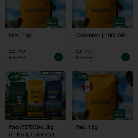
Brasil 1 kg
Colombia | 1000 GR
$27.990
$27.990
$45.990
$45.990
-
43
%
-
39
%
Pack ESPECIAL 3kg
Perú 1 kg
de Brasil, Colombia +