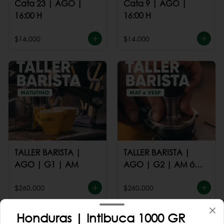
Cata 23 | AGO |
Cata 9 | AGO |
16:00 H
16:00 H
$14.000
$14.000
TALLER BARISTA |
TALLER BARISTA |
AGO | G1 | AM
AGO | G2 | AM ó
PM
$260.000
$260.000
Honduras | Intibuca 1000 GR