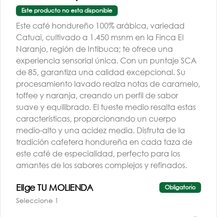
Este producto no esta disponible
Este café hondureño 100% arábica, variedad
Catuai, cultivado a 1.450 msnm en la Finca El
Naranjo, región de Intibuca; te ofrece una
experiencia sensorial única. Con un puntaje SCA
de 85, garantiza una calidad excepcional. Su
TALLER BARISTA |
procesamiento lavado realza notas de caramelo,
AGO | G3 | PM
toffee y naranja, creando un perfil de sabor
suave y equilibrado. El tueste medio resalta estas
$260.000
características, proporcionando un cuerpo
medio-alto y una acidez media. Disfruta de la
tradición cafetera hondureña en cada taza de
este café de especialidad, perfecto para los
amantes de los sabores complejos y refinados.
Elige TU MOLIENDA
Obligatorio
Conócenos
Seleccione 1