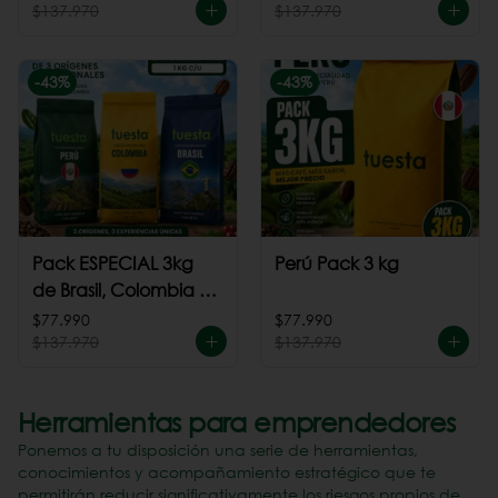
$137.970
$137.970
-
43
%
-
43
%
Pack ESPECIAL 3kg
Perú Pack 3 kg
de Brasil, Colombia +
Perú
$77.990
$77.990
$137.970
$137.970
Herramientas para emprendedores
Ponemos a tu disposición una serie de herramientas,
conocimientos y acompañamiento estratégico que te
permitirán reducir significativamente los riesgos propios de