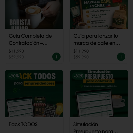
Guía Completa de
Guía para lanzar tu
Contratación –
marca de cafe en
Barista Junior
Chile
$11.990
$11.990
$59.990
$59.990
-
90
%
-
80
%
Pack TODOS
Simulación
Presupuesto para