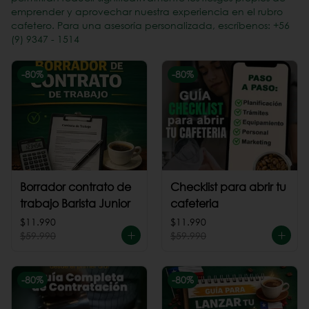
emprender y aprovechar nuestra experiencia en el rubro
cafetero. Para una asesoría personalizada, escríbenos: +56
(9) 9347 - 1514
-
80
%
-
80
%
Borrador contrato de
Checklist para abrir tu
trabajo Barista Junior
cafeteria
$11.990
$11.990
$59.990
$59.990
-
80
%
-
80
%