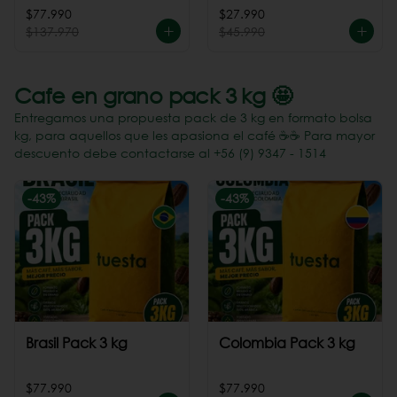
Perú
$77.990
$27.990
$137.970
$45.990
Cafe en grano pack 3 kg 🤩
Entregamos una propuesta pack de 3 kg en formato bolsa
kg, para aquellos que les apasiona el café ☕️☕️ Para mayor
descuento debe contactarse al +56 (9) 9347 - 1514
-
43
%
-
43
%
Brasil Pack 3 kg
Colombia Pack 3 kg
$77.990
$77.990