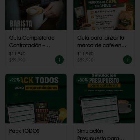
Guía Completa de
Guía para lanzar tu
Contratación –
marca de cafe en
Barista Junior
Chile
$11.990
$11.990
$59.990
$59.990
-
90
%
-
80
%
Pack TODOS
Simulación
Presupuesto para