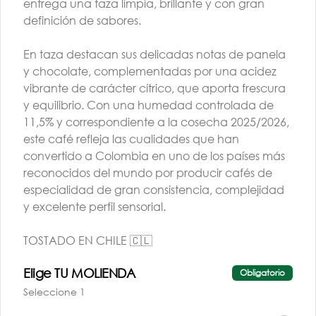
entrega una taza limpia, brillante y con gran
definición de sabores.
En taza destacan sus delicadas notas de panela
y chocolate, complementadas por una acidez
vibrante de carácter cítrico, que aporta frescura
y equilibrio. Con una humedad controlada de
TALLER BARISTA |
11,5% y correspondiente a la cosecha 2025/2026,
AGO | G3 | PM
este café refleja las cualidades que han
convertido a Colombia en uno de los países más
$260.000
reconocidos del mundo por producir cafés de
especialidad de gran consistencia, complejidad
y excelente perfil sensorial.
TOSTADO EN CHILE 🇨🇱
Elige TU MOLIENDA
Obligatorio
Conócenos
Seleccione 1