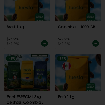
Brasil 1 kg
Colombia | 1000 GR
$27.990
$27.990
$45.990
$45.990
-
43
%
-
39
%
Pack ESPECIAL 3kg
Perú 1 kg
de Brasil, Colombia +