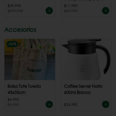
cafeteria
$29.990
$11.990
$299.950
$59.990
Accesorios
-
50
%
Bolsa Tote Tuesta
Coffee Server Hario
45x35cm
600ml Blanco
$4.990
$9.990
$54.990