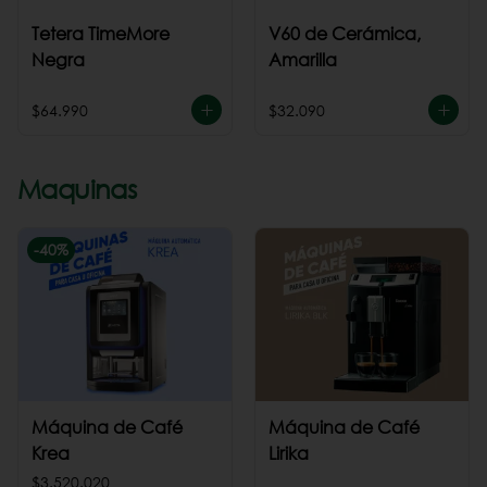
Tetera TimeMore
V60 de Cerámica,
Negra
Amarilla
$64.990
$32.090
Maquinas
-
40
%
Máquina de Café
Máquina de Café
Krea
Lirika
$3.520.020