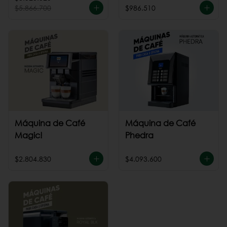
$5.866.700
$986.510
Máquina de Café
Máquina de Café
Magic!
Phedra
$2.804.830
$4.093.600