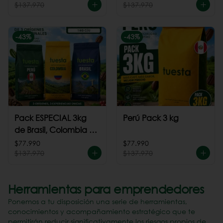
$137.970
$137.970
-
43
%
-
43
%
Pack ESPECIAL 3kg
Perú Pack 3 kg
de Brasil, Colombia +
Perú
$77.990
$77.990
$137.970
$137.970
Herramientas para emprendedores
Ponemos a tu disposición una serie de herramientas,
conocimientos y acompañamiento estratégico que te
permitirán reducir significativamente los riesgos propios de