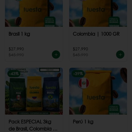
Brasil 1 kg
Colombia | 1000 GR
$27.990
$27.990
$45.990
$45.990
-
43
%
-
39
%
Pack ESPECIAL 3kg
Perú 1 kg
de Brasil, Colombia +