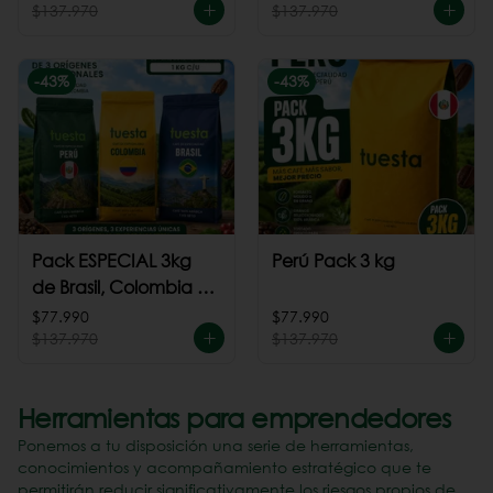
$137.970
$137.970
-
43
%
-
43
%
Pack ESPECIAL 3kg
Perú Pack 3 kg
de Brasil, Colombia +
Perú
$77.990
$77.990
$137.970
$137.970
Herramientas para emprendedores
Ponemos a tu disposición una serie de herramientas,
conocimientos y acompañamiento estratégico que te
permitirán reducir significativamente los riesgos propios de