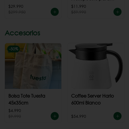
cafeteria
$29.990
$11.990
$299.950
$59.990
Accesorios
-
50
%
Bolsa Tote Tuesta
Coffee Server Hario
45x35cm
600ml Blanco
$4.990
$9.990
$54.990