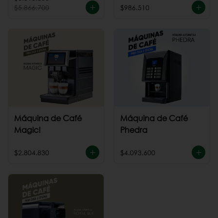
$5.866.700
$986.510
Máquina de Café
Máquina de Café
Magic!
Phedra
$2.804.830
$4.093.600