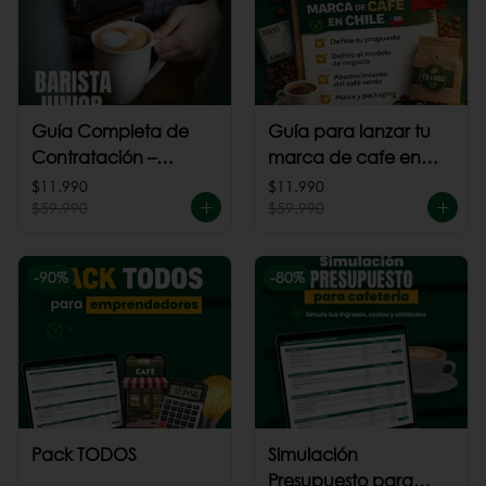
Guía Completa de
Guía para lanzar tu
Contratación –
marca de cafe en
Barista Junior
Chile
$11.990
$11.990
$59.990
$59.990
-
90
%
-
80
%
Pack TODOS
Simulación
Presupuesto para