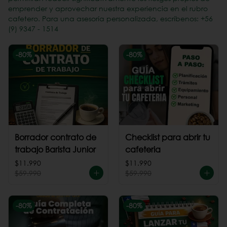
emprender y aprovechar nuestra experiencia en el rubro
cafetero. Para una asesoría personalizada, escríbenos: +56
(9) 9347 - 1514
-
80
%
-
80
%
Borrador contrato de
Checklist para abrir tu
trabajo Barista Junior
cafeteria
$11.990
$11.990
$59.990
$59.990
-
80
%
-
80
%