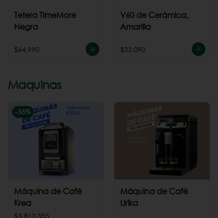
Tetera TimeMore
V60 de Cerámica,
Negra
Amarilla
$64.990
$32.090
Maquinas
-
35
%
Máquina de Café
Máquina de Café
Krea
Lirika
$3.813.355