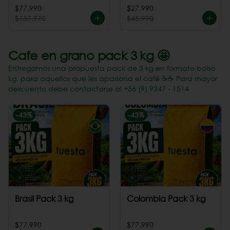
Perú
$77.990
$27.990
$137.970
$45.990
Cafe en grano pack 3 kg 🤩
Entregamos una propuesta pack de 3 kg en formato bolsa
kg, para aquellos que les apasiona el café ☕️☕️ Para mayor
descuento debe contactarse al +56 (9) 9347 - 1514
-
43
%
-
43
%
Brasil Pack 3 kg
Colombia Pack 3 kg
$77.990
$77.990